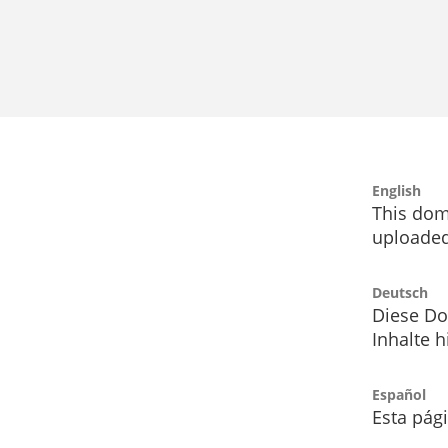
English
This dom
uploaded
Deutsch
Diese Do
Inhalte h
Español
Esta pág