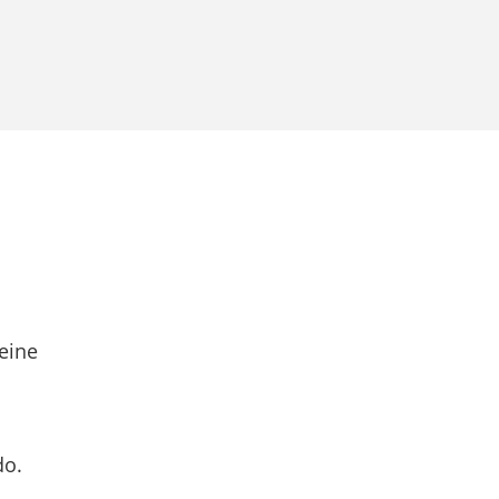
eine
do.